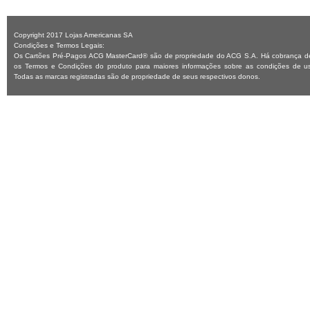
Copyright 2017 Lojas Americanas SA
Condições e Termos Legais:
Os Cartões Pré-Pagos ACG MasterCard® são de propriedade do ACG S.A. Há cobrança de 
os Termos e Condições do produto para maiores informações sobre as condições de us
Todas as marcas registradas são de propriedade de seus respectivos donos.